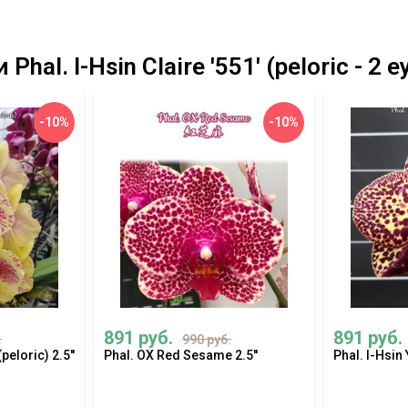
l. I-Hsin Claire '551' (peloric - 2 e
-10%
-10%
891 руб.
891 руб.
.
990 руб.
peloric) 2.5''
Phal. OX Red Sesame 2.5''
Phal. I-Hsin 