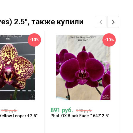
yes) 2.5'', также купили
-10%
-10%
891 руб.
1 
990 руб.
990 руб.
Yellow Leopard 2.5''
Phal. OX Black Face '1647' 2.5''
Pha