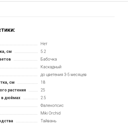
тики:
Нет
ка, см
5.2
ветов
Бабочка
Каскадный
до цветения 3-5 месяцев
тка, см
18
ого растения
25
 в дюймах
2.5
Фаленопсис
Miki Orchid
одства
Тайвань