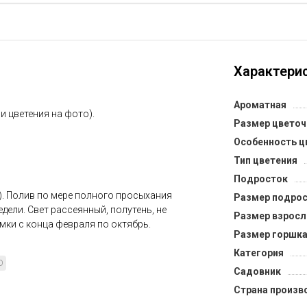
Характерис
Ароматная
 и цветения на фото).
Размер цветоч
Особенность ц
Тип цветения
Подросток
). Полив по мере полного просыхания
Размер подрос
недели. Свет рассеянный, полутень, не
Размер взросл
мки с конца февраля по октябрь.
Размер горшка
Категория
D
Садовник
Страна произв