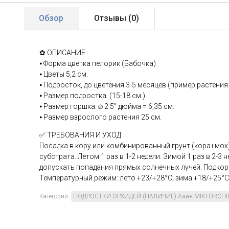
Обзор
Отзывы (
0
)
✿ ОПИСАНИЕ
⦁ Форма цветка пелорик (Бабочка)
⦁ Цветы 5,2 см.
⦁ Подросток, до цветения 3-5 месяцев (пример растения
⦁ Размер подростка: (15-18 см.)
⦁ Размер горшка: ∅ 2.5" дюйма = 6,35 см.
⦁ Размер взрослого растения 25 см.
✅ ТРЕБОВАНИЯ И УХОД
Посадка в кору или комбинированный грунт (кора+мох
субстрата. Летом 1 раз в 1-2 недели. Зимой 1 раз в 2-3 
допускать попадания прямых солнечных лучей. Подкор
Температурный режим: лето +23/+28°С; зима +18/+25°С
Категории:
ПОДРОСТКИ ОРХИДЕЙ (НАЛИЧИЕ) Азия MIKI ORCHI