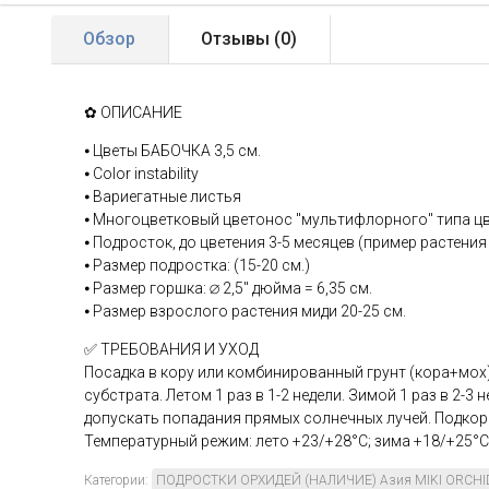
Обзор
Отзывы (
0
)
✿ ОПИСАНИЕ
⦁ Цветы БАБОЧКА 3,5 см.
⦁ Color instability
⦁ Вариегатные листья
⦁ Многоцветковый цветонос "мультифлорного" типа ц
⦁ Подросток, до цветения 3-5 месяцев (пример растения
⦁ Размер подростка: (15-20 см.)
⦁ Размер горшка: ∅ 2,5" дюйма = 6,35 см.
⦁ Размер взрослого растения миди 20-25 см.
✅ ТРЕБОВАНИЯ И УХОД
Посадка в кору или комбинированный грунт (кора+мох
субстрата. Летом 1 раз в 1-2 недели. Зимой 1 раз в 2-3 
допускать попадания прямых солнечных лучей. Подкор
Температурный режим: лето +23/+28°С; зима +18/+25°С
Категории:
ПОДРОСТКИ ОРХИДЕЙ (НАЛИЧИЕ) Азия MIKI ORCHI