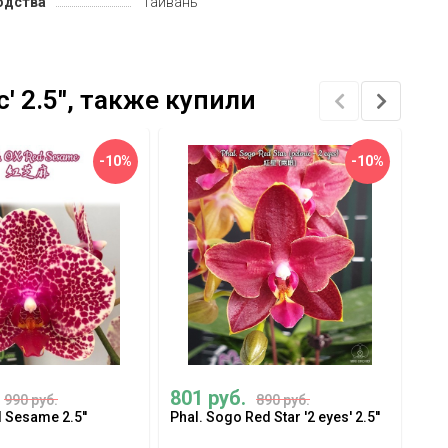
одства
Тайвань
' 2.5'', также купили
-10%
-10%
801 руб.
80
990 руб.
890 руб.
 Sesame 2.5''
Phal. Sogo Red Star '2 eyes' 2.5''
Phal
(var