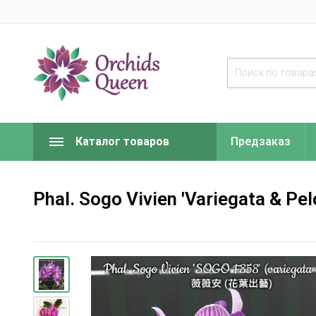
Каталог товаров
Предзаказ
Phal. Sogo Vivien 'Variegata & Pelor