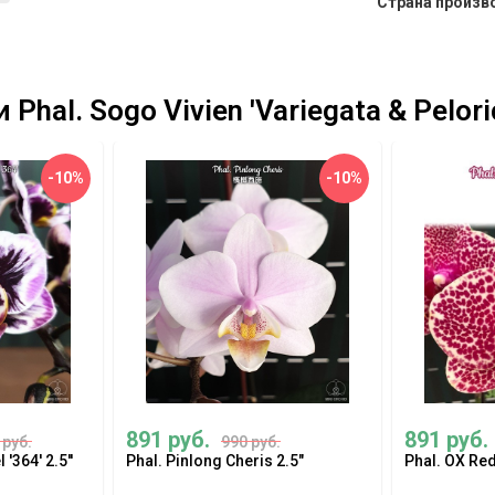
Страна произв
al. Sogo Vivien 'Variegata & Peloric
-10%
-10%
891 руб.
891 руб.
 руб.
990 руб.
'364' 2.5''
Phal. Pinlong Cheris 2.5"
Phal. OX Red