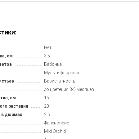
тики:
Нет
ка, см
3.5
ветов
Бабочка
Мультифлорный
истьев
Вариегатность
до цветения 3-5 месяцев
тка, см
15
ого растения
20
 в дюймах
2.5
Фаленопсис
Miki Orchid