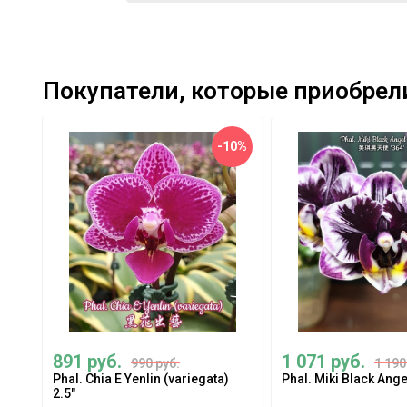
Покупатели, которые приобрели Ph
-10%
891 руб.
1 071 руб.
990 руб.
1 190
Phal. Chia E Yenlin (variegata)
Phal. Miki Black Angel 
2.5"