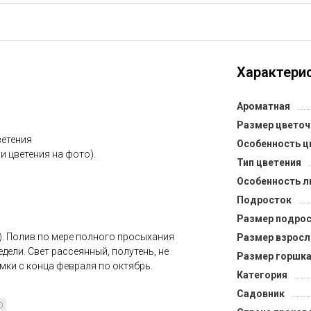
Характерис
Ароматная
Размер цветоч
ветения
Особенность ц
 и цветения на фото).
Тип цветения
Особенность л
Подросток
Размер подрос
). Полив по мере полного просыхания
Размер взросл
недели. Свет рассеянный, полутень, не
Размер горшка
мки с конца февраля по октябрь.
Категория
Садовник
D