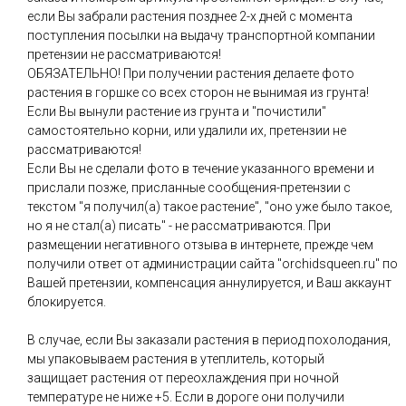
если Вы забрали растения позднее 2-х дней с момента
поступления посылки на выдачу транспортной компании
претензии не рассматриваются!
ОБЯЗАТЕЛЬНО! При получении растения делаете фото
растения в горшке со всех сторон не вынимая из грунта!
Если Вы вынули растение из грунта и "почистили"
самостоятельно корни, или удалили их, претензии не
рассматриваются!
Если Вы не сделали фото в течение указанного времени и
прислали позже, присланные сообщения-претензии с
текстом "я получил(а) такое растение", "оно уже было такое,
но я не стал(а) писать" - не рассматриваются. При
размещении негативного отзыва в интернете, прежде чем
получили ответ от администрации сайта "orchidsqueen.ru" по
Вашей претензии, компенсация аннулируется, и Ваш аккаунт
блокируется.
В случае, если Вы заказали растения в период похолодания,
мы упаковываем растения в утеплитель, который
защищает растения от переохлаждения при ночной
температуре не ниже +5. Если в дороге они получили