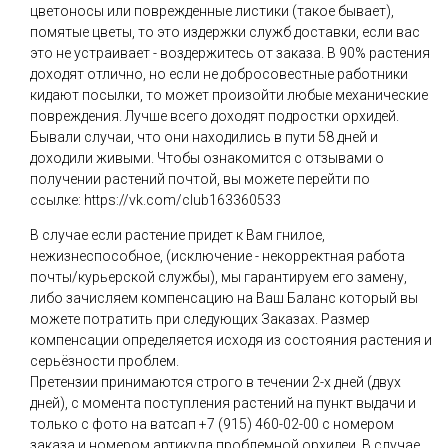
цветоносы или поврежденные листики (такое бывает),
помятые цветы, то это издержки служб доставки, если вас
это не устраивает - воздержитесь от заказа. В 90% растения
доходят отлично, но если не добросовестные работники
кидают посылки, то может произойти любые механические
повреждения. Лучше всего доходят подростки орхидей.
Бывали случаи, что они находились в пути 58 дней и
доходили живыми. Чтобы ознакомится с отзывами о
получении растений почтой, вы можете перейти по
ссылке: https://vk.com/club163360533
В случае если растение придет к Вам гнилое,
нежизнеспособное, (исключение - некорректная работа
почты/курьерской службы), мы гарантируем его замену,
либо зачисляем компенсацию на Ваш Баланс который вы
можете потратить при следующих Заказах. Размер
компенсации определяется исходя из состояния растения и
серьёзности проблем.
Претензии принимаются строго в течении 2-х дней (двух
дней), с момента поступления растений на пункт выдачи и
только с фото на ватсап +7 (915) 460-02-00 с номером
заказа и номером артикула проблемной орхидеи. В случае,