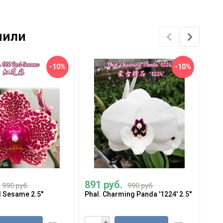
упили
-10%
-10%
891 руб.
1 
990 руб.
990 руб.
 Sesame 2.5''
Phal. Charming Panda '1224' 2.5''
Phal