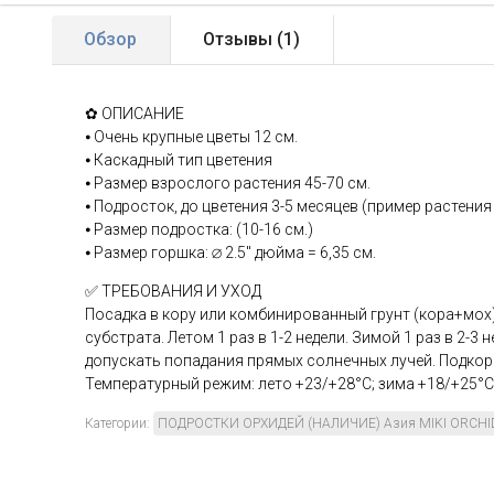
Обзор
Отзывы (
1
)
✿ ОПИСАНИЕ
⦁ Очень крупные цветы 12 см.
⦁ Каскадный тип цветения
⦁ Размер взрослого растения 45-70 см.
⦁ Подросток, до цветения 3-5 месяцев (пример растения
⦁ Размер подростка: (10-16 см.)
⦁ Размер горшка: ∅ 2.5'' дюйма = 6,35 см.
✅ ТРЕБОВАНИЯ И УХОД
Посадка в кору или комбинированный грунт (кора+мох
субстрата. Летом 1 раз в 1-2 недели. Зимой 1 раз в 2-3 
допускать попадания прямых солнечных лучей. Подкор
Температурный режим: лето +23/+28°С; зима +18/+25°С
Категории:
ПОДРОСТКИ ОРХИДЕЙ (НАЛИЧИЕ) Азия MIKI ORCHI