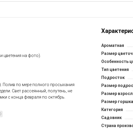
Характерис
Ароматная
Размер цветоч
 и цветения на фото).
Особенность ц
Тип цветения
Подросток
). Полив по мере полного просыхания
Размер подрос
недели. Свет рассеянный, полутень, не
Размер взросл
мки с конца февраля по октябрь.
Размер горшка
Категория
D
Садовник
Страна произв