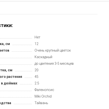
тики:
Нет
ка, см
12
ветов
Очень крупный цветок
Каскадный
до цветения 3-5 месяцев
тка, см
20
ого растения
45
 в дюймах
2.5
Фаленопсис
Miki Orchid
одства
Тайвань