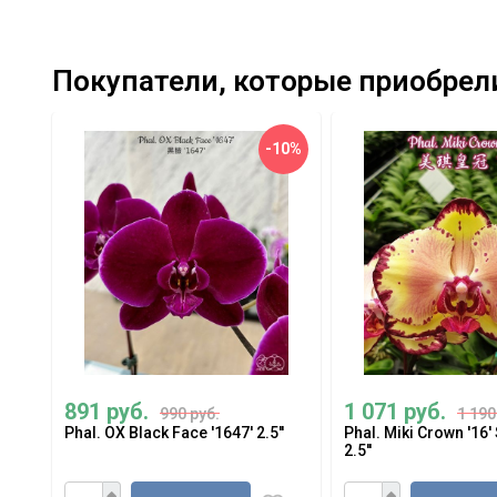
Покупатели, которые приобрели P
-10%
891 руб.
1 071 руб.
990 руб.
1 190
Phal. OX Black Face '1647' 2.5''
Phal. Miki Crown '16
2.5''