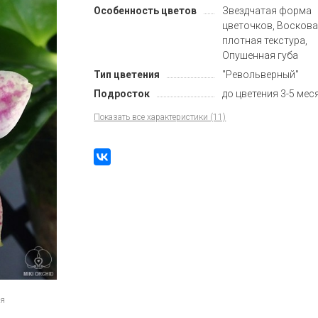
Особенность цветов
Звездчатая форма
цветочков, Воскова
плотная текстура,
Опушенная губа
Тип цветения
"Револьверный"
Подросток
до цветения 3-5 мес
Показать все характеристики (11)
ия