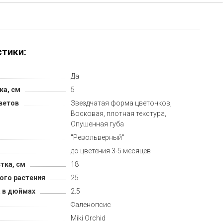
тики:
Да
ка, см
5
ветов
Звездчатая форма цветочков,
Восковая, плотная текстура,
Опушенная губа
"Револьверный"
до цветения 3-5 месяцев
тка, см
18
ого растения
25
 в дюймах
2.5
Фаленопсис
Miki Orchid