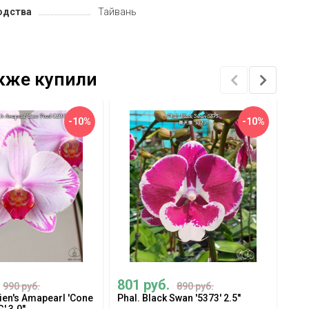
одства
Тайвань
также купили
-10%
-10%
801 руб.
1 
990 руб.
890 руб.
ien's Amapearl 'Cone
Phal. Black Swan '5373' 2.5''
Phal
 3.0''