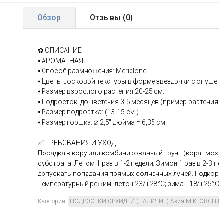
Обзор
Отзывы (
0
)
✿ ОПИСАНИЕ
⦁ АРОМАТНАЯ
⦁ Способ размножения: Mericlone
⦁ Цветы восковой текстуры в форме звездочки с опушен
⦁ Размер взрослого растения 20-25 см.
⦁ Подросток, до цветения 3-5 месяцев (пример растения
⦁ Размер подростка: (13-15 см.)
⦁ Размер горшка: ∅ 2,5" дюйма = 6,35 см.
✅ ТРЕБОВАНИЯ И УХОД
Посадка в кору или комбинированный грунт (кора+мох
субстрата. Летом 1 раз в 1-2 недели. Зимой 1 раз в 2-3 
допускать попадания прямых солнечных лучей. Подкор
Температурный режим: лето +23/+28°С; зима +18/+25°С
Категории:
ПОДРОСТКИ ОРХИДЕЙ (НАЛИЧИЕ) Азия MIKI ORCHI