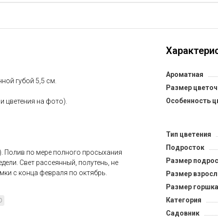
Характерис
Ароматная
ной губой 5,5 см.
Размер цветоч
Особенность ц
 и цветения на фото).
Тип цветения
Подросток
). Полив по мере полного просыхания
Размер подрос
недели. Свет рассеянный, полутень, не
мки с конца февраля по октябрь.
Размер взросл
Размер горшка
Категория
D
Садовник