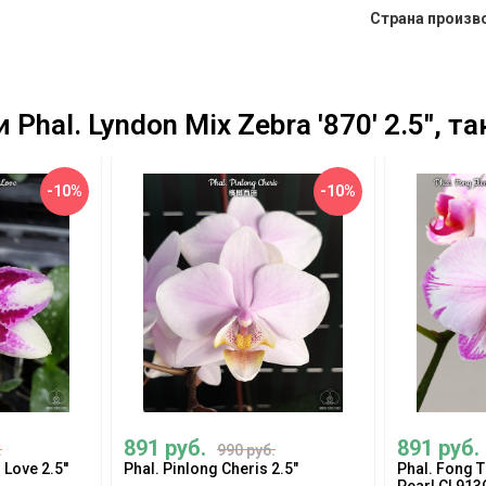
Страна произв
hal. Lyndon Mix Zebra '870' 2.5'', 
-10%
-10%
891 руб.
891 руб.
.
990 руб.
Love 2.5''
Phal. Pinlong Cheris 2.5"
Phal. Fong T
Pearl CL913G'