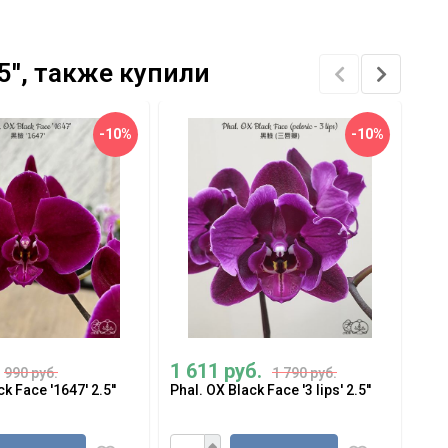
5'', также купили
-10%
-10%
1 611 руб.
1 
990 руб.
1 790 руб.
k Face '1647' 2.5''
Phal. OX Black Face '3 lips' 2.5''
Pha