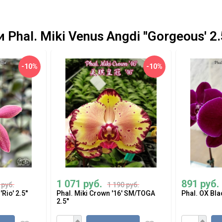
hal. Miki Venus Angdi ''Gorgeous' 2.
-10%
-10%
1 071 руб.
891 руб.
 руб.
1 190 руб.
io' 2.5''
Phal. Miki Crown '16' SM/TOGA
Phal. OX Blac
2.5''