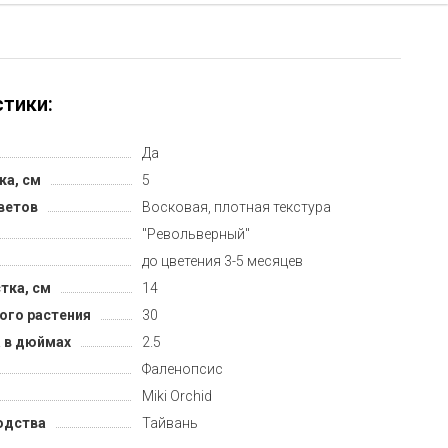
тики:
Да
ка, см
5
ветов
Восковая, плотная текстура
"Револьверный"
до цветения 3-5 месяцев
тка, см
14
ого растения
30
 в дюймах
2.5
Фаленопсис
Miki Orchid
одства
Тайвань