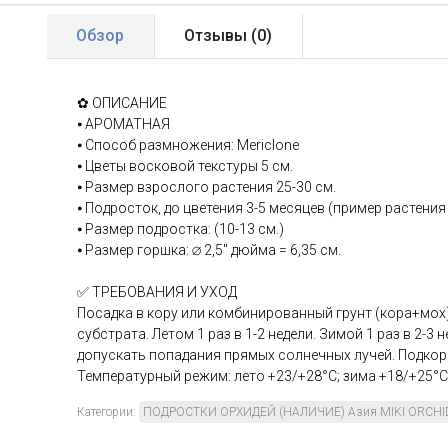
Обзор
Отзывы (
0
)
✿ ОПИСАНИЕ
⦁ АРОМАТНАЯ
⦁ Способ размножения: Mericlone
⦁ Цветы восковой текстуры 5 см.
⦁ Размер взрослого растения 25-30 см.
⦁ Подросток, до цветения 3-5 месяцев (пример растения
⦁ Размер подростка: (10-13 см.)
⦁ Размер горшка: ∅ 2,5" дюйма = 6,35 см.
✅ ТРЕБОВАНИЯ И УХОД
Посадка в кору или комбинированный грунт (кора+мох
субстрата. Летом 1 раз в 1-2 недели. Зимой 1 раз в 2-3 
допускать попадания прямых солнечных лучей. Подкор
Температурный режим: лето +23/+28°С; зима +18/+25°С
Категории:
ПОДРОСТКИ ОРХИДЕЙ (НАЛИЧИЕ) Азия MIKI ORCHI