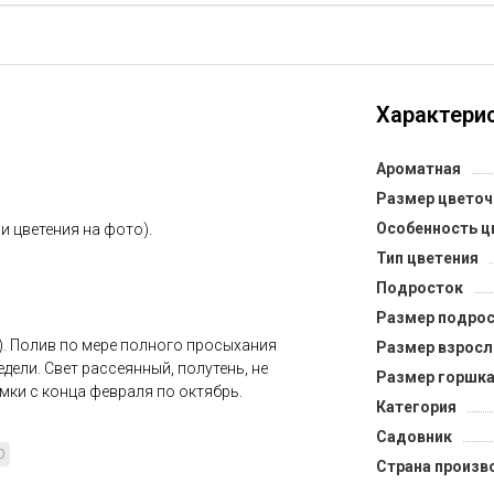
Характерис
Ароматная
Размер цветоч
Особенность ц
 и цветения на фото).
Тип цветения
Подросток
Размер подрос
). Полив по мере полного просыхания
Размер взросл
недели. Свет рассеянный, полутень, не
Размер горшка
мки с конца февраля по октябрь.
Категория
Садовник
D
Страна произв